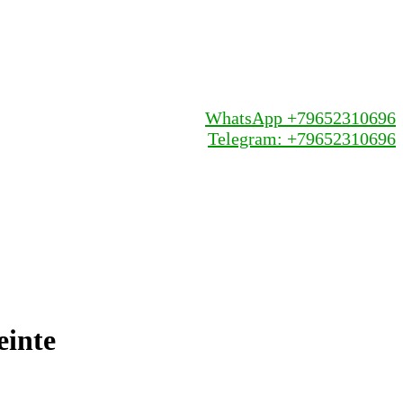
WhatsApp +79652310696
Telegram: +79652310696
inte