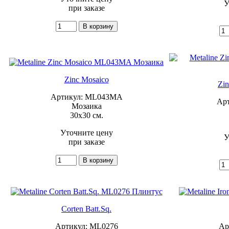
У
при заказе
Zinc Mosaico
Zin
Артикул: ML043MA
Ар
Мозаика
30x30 см.
Уточните цену
У
при заказе
Corten Batt.Sq.
Артикул: ML0276
Ар