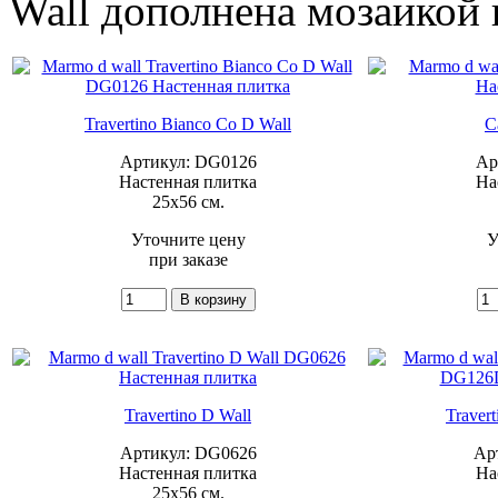
Wall дополнена мозаикой
Travertino Bianco Co D Wall
C
Артикул: DG0126
Ар
Настенная плитка
На
25x56 см.
Уточните цену
У
при заказе
Travertino D Wall
Traver
Артикул: DG0626
Ар
Настенная плитка
На
25x56 см.