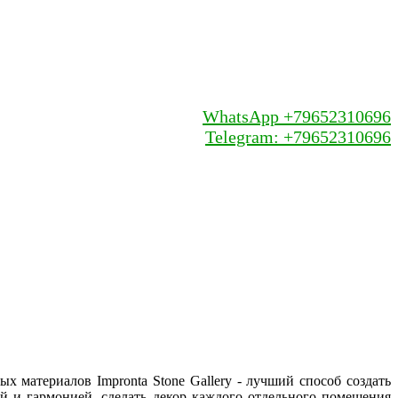
WhatsApp +79652310696
Telegram: +79652310696
х материалов Impronta Stone Gallery - лучший способ создать
 и гармонией, сделать декор каждого отдельного помещения