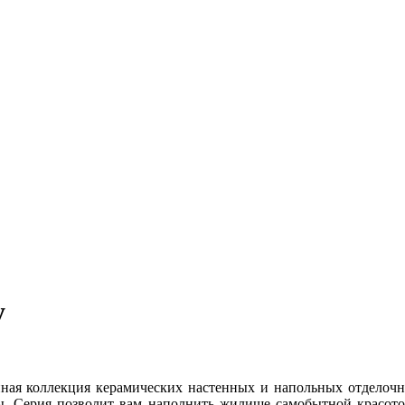
y
нная коллекция керамических настенных и напольных отделочны
ы. Серия позволит вам наполнить жилище самобытной красотой