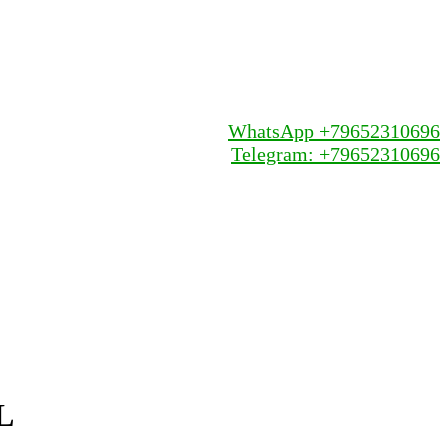
WhatsApp +79652310696
Telegram: +79652310696
L