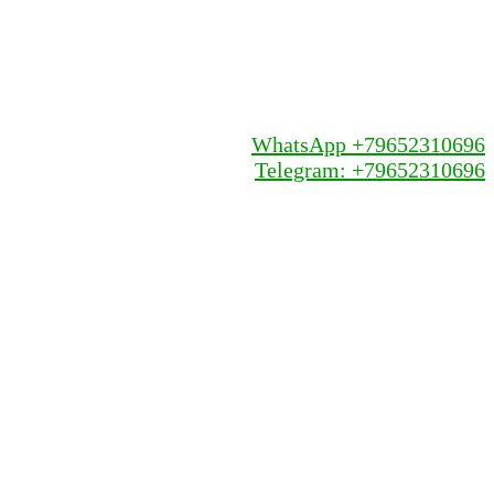
WhatsApp +79652310696
Telegram: +79652310696