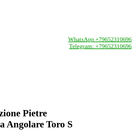
WhatsApp +79652310696
Telegram: +79652310696
ione Pietre
za Angolare Toro S