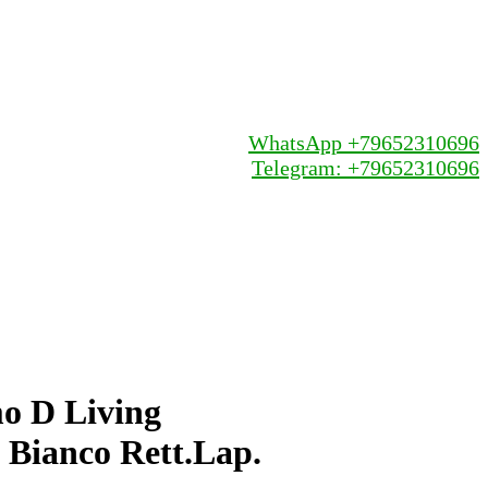
WhatsApp +79652310696
Telegram: +79652310696
o D Living
o Bianco Rett.Lap.