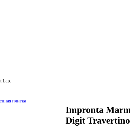
t.Lap.
Impronta Marm
Digit Travertin