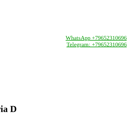
WhatsApp +79652310696
Telegram: +79652310696
ia D