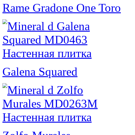
Rame Gradone One Toro
Galena Squared