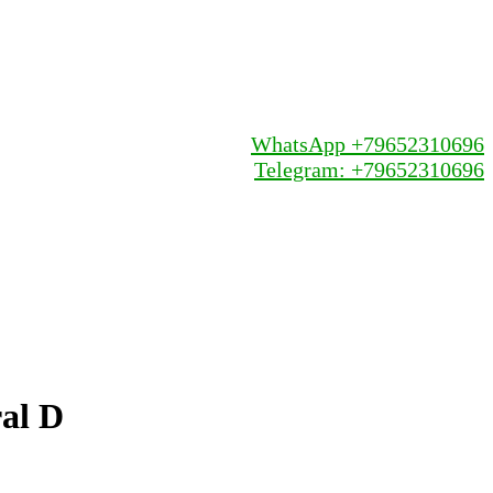
WhatsApp +79652310696
Telegram: +79652310696
al D