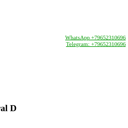
WhatsApp +79652310696
Telegram: +79652310696
al D