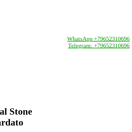
WhatsApp +79652310696
Telegram: +79652310696
al Stone
ardato