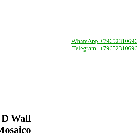
WhatsApp +79652310696
Telegram: +79652310696
 D Wall
Mosaico