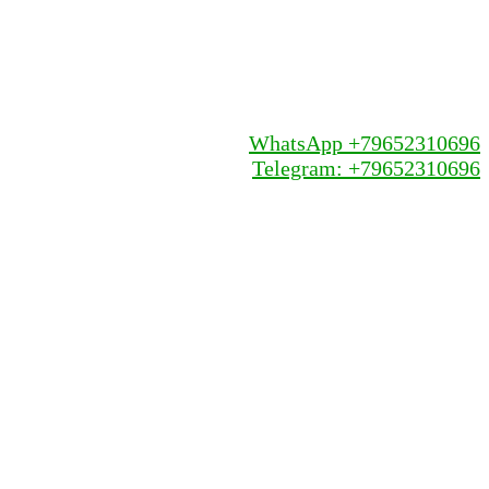
WhatsApp +79652310696
Telegram: +79652310696