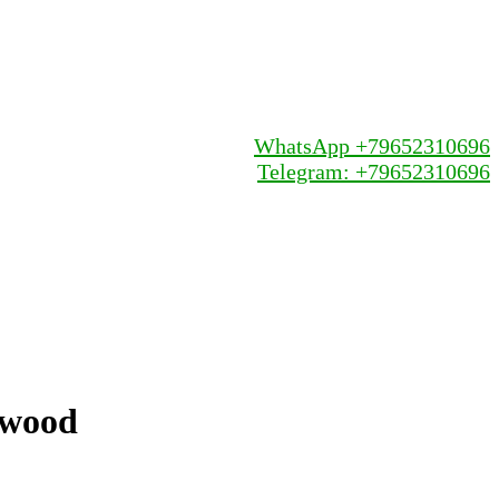
WhatsApp +79652310696
Telegram: +79652310696
pwood