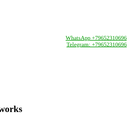
WhatsApp +79652310696
Telegram: +79652310696
works