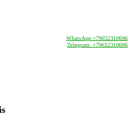
WhatsApp +79652310696
Telegram: +79652310696
is