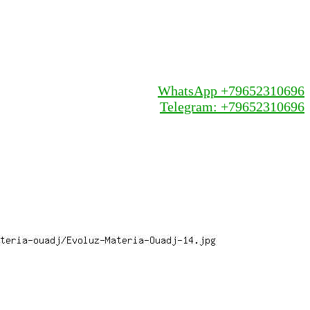
WhatsApp +79652310696
Telegram: +79652310696