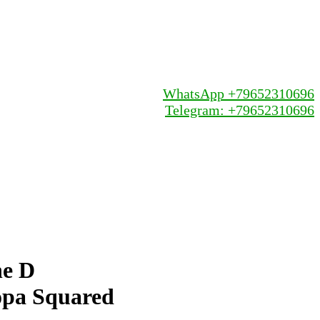
WhatsApp +79652310696
Telegram: +79652310696
ne D
opa Squared