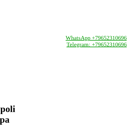
WhatsApp +79652310696
Telegram: +79652310696
poli
opa