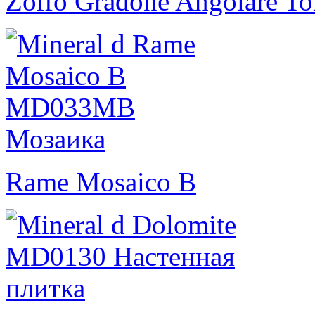
Zolfo Gradone Angolare To
Rame Mosaico B