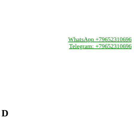
WhatsApp +79652310696
Telegram: +79652310696
 D