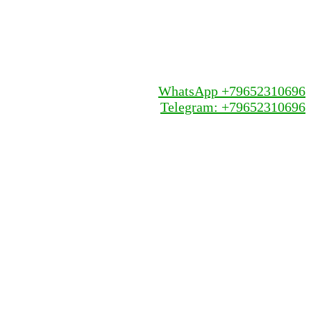
WhatsApp +79652310696
Telegram: +79652310696