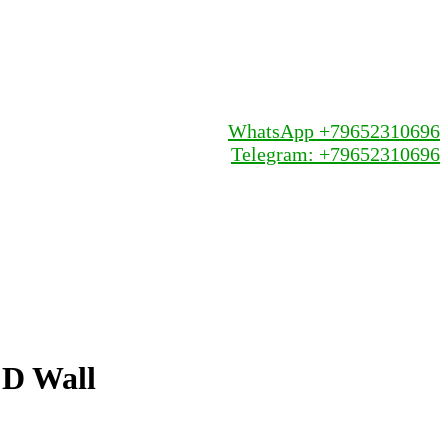
WhatsApp +79652310696
Telegram: +79652310696
 D Wall