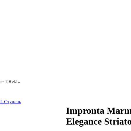
ne T.Ret.L.
Impronta Marmi
Elegance Striat