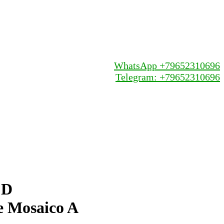
WhatsApp +79652310696
Telegram: +79652310696
 D
e Mosaico A